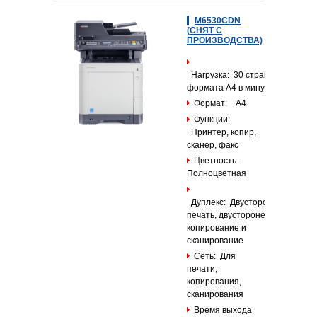
M6530CDN
(СНЯТ С
ПРОИЗВОДСТВА)
Нагрузка: 30 страниц
формата А4 в минуту
Формат: А4
Функции:
Принтер, копир,
сканер, факс
Цветность:
Полноцветная
Дуплекс: Двусторонняя
печать, двусторонее
копирование и
сканирование
Сеть: Для
печати,
копирования,
сканирования
Время выхода