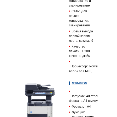
копирование и
сканирование
Сеть: Для
печати,
копирования,
сканирования
Время выхода
первой копии/
листа, секунд: 9
Качество
печати: 1,200
точек на дюйм
Процессор: PowerPC
465S / 667 МГц
M3040IDN
Нагрузка: 40 страниц
формата А4 в минуту
Формат: А4
Функции: