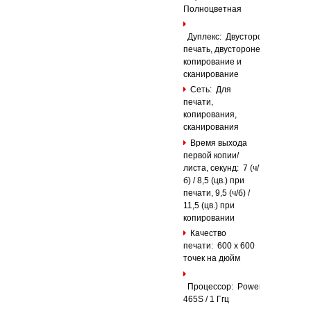
Полноцветная
Дуплекс: Двусторонняя
печать, двусторонее
копирование и
сканирование
Сеть: Для
печати,
копирования,
сканирования
Время выхода
первой копии/
листа, секунд: 7 (ч/
б) / 8,5 (цв.) при
печати, 9,5 (ч/б) /
11,5 (цв.) при
копировании
Качество
печати: 600 x 600
точек на дюйм
Процессор: PowerPC
465S / 1 Ггц