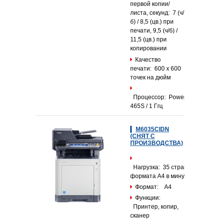
первой копии/
листа, секунд: 7 (ч/
б) / 8,5 (цв.) при
печати, 9,5 (ч/б) /
11,5 (цв.) при
копировании
Качество
печати: 600 x 600
точек на дюйм
Процессор: PowerPC
465S / 1 Ггц
M6035CIDN
(СНЯТ С
ПРОИЗВОДСТВА)
Нагрузка: 35 страниц
формата А4 в минуту
Формат: А4
Функции:
Принтер, копир,
сканер