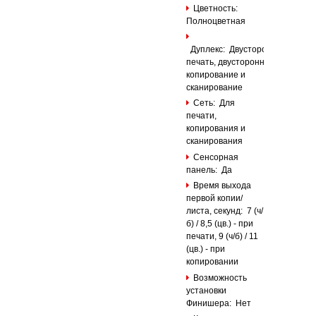
Цветность:
Полноцветная
Дуплекс: Двусторонняя
печать, двустороннее
копирование и
сканирование
Сеть: Для
печати,
копирования и
сканирования
Сенсорная
панель: Да
Время выхода
первой копии/
листа, секунд: 7 (ч/
б) / 8,5 (цв.) - при
печати, 9 (ч/б) / 11
(цв.) - при
копировании
Возможность
установки
Финишера: Нет