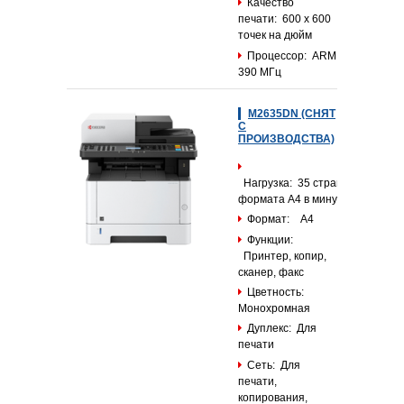
Качество
печати: 600 x 600
точек на дюйм
Процессор: ARM
390 МГц
M2635DN (СНЯТ
С
ПРОИЗВОДСТВА)
Нагрузка: 35 страниц
формата А4 в минуту
Формат: А4
Функции:
Принтер, копир,
сканер, факс
Цветность:
Монохромная
Дуплекс: Для
печати
Сеть: Для
печати,
копирования,