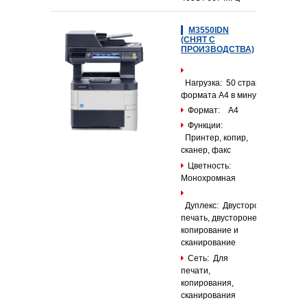
M3550IDN
(СНЯТ С
ПРОИЗВОДСТВА)
Нагрузка: 50 страниц
формата А4 в минуту
Формат: А4
Функции:
Принтер, копир,
сканер, факс
Цветность:
Монохромная
Дуплекс: Двусторонняя
печать, двусторонее
копирование и
сканирование
Сеть: Для
печати,
копирования,
сканирования