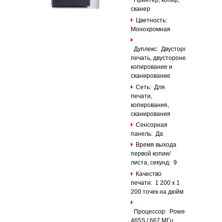
Принтер, копир,
сканер
Цветность:
Монохромная
Дуплекс: Двусторонняя
печать, двусторонее
копирование и
сканирование
Сеть: Для
печати,
копирования,
сканирования
Сенсорная
панель: Да
Время выхода
первой копии/
листа, секунд: 9
Качество
печати: 1 200 x 1
200 точек на дюйм
Процессор: PowerPC
465S / 667 МГц