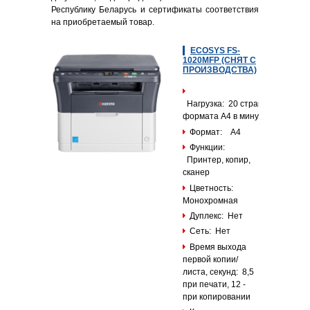
Республику Беларусь и сертификаты соответствия
на приобретаемый товар.
ECOSYS FS-
1020MFP (СНЯТ С
ПРОИЗВОДСТВА)
Нагрузка: 20 страниц
формата А4 в минуту
Формат: А4
Функции:
Принтер, копир,
сканер
Цветность:
Монохромная
Дуплекс: Нет
Сеть: Нет
Время выхода
первой копии/
листа, секунд: 8,5
при печати, 12 -
при копировании