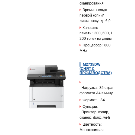
сканирования
Время выхода
первой копии/
листа, секунд: 6,9
Качество
печати: 300, 600, 1
200 точек на дюйм
Процессор: 800
MHz
M2735DW
(СНЯТ С
ПРОИЗВОДСТВА)
Нагрузка: 35 страниц
формата А4 в минуту
Формат: А4
Функции:
Принтер, копир,
сканер, факс, wi-fi
Цветность:
Монохромная