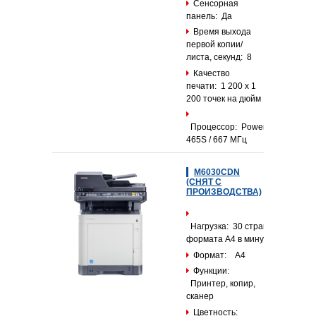
Сенсорная
панель: Да
Время выхода
первой копии/
листа, секунд: 8
Качество
печати: 1 200 x 1
200 точек на дюйм
Процессор: PowerPC
465S / 667 МГц
M6030CDN
(СНЯТ С
ПРОИЗВОДСТВА)
Нагрузка: 30 страниц
формата А4 в минуту
Формат: А4
Функции:
Принтер, копир,
сканер
Цветность: