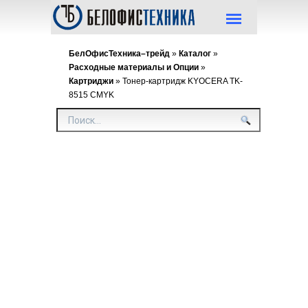
БелОфисТехника–трейд
»
Каталог
»
Расходные материалы и Опции
»
Картриджи
» Тонер-картридж KYOCERA TK-
8515 CMYK
Тоне
карт
KYO
TK-
8515
CMY