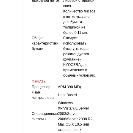
Выходной лоток
лицевой стороной
вниз
Количество листов
в лотке указано
для бумаги
толщиной не
более 0,11 мм.
Общие
Следует
характеристики
использовать
бумаги
бумагу, которая
рекомендуется
компанией
KYOCERA для
применения в
обычных условиях.
ПЕЧАТЬ
Процессор
ARM 390 МГц
Язык
Host-Based
контроллера
Windows
XP/Vista/7/8/Server
Операционные
2003/Server
системы
2008/Server 2008 R2,
Mac OS X 10.5 или
старше, Linux.