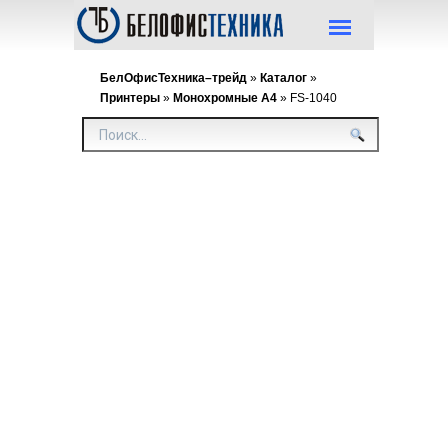
БелОфисТехника–трейд
»
Каталог
»
Принтеры
»
Монохромные А4
» FS-1040
FS-
1040
Нагрузка:
формата А
Формат:
А4