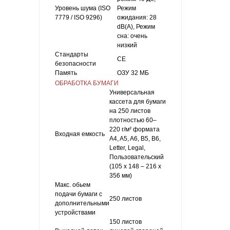
Уровень шума (ISO
Режим
7779 / ISO 9296)
ожидания: 28
dB(A), Режим
сна: очень
низкий
Стандарты
CE
безопасности
Память
ОЗУ 32 МБ
ОБРАБОТКА БУМАГИ
Универсальная
кассета для бумаги
на 250 листов
плотностью 60–
220 г/м² формата
Входная емкость
A4, A5, A6, B5, B6,
Letter, Legal,
Пользовательский
(105 x 148 – 216 x
356 мм)
Макс. обьем
подачи бумаги с
250 листов
дополнительными
устройствами
150 листов