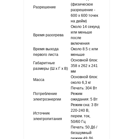
(физическое
Разрешение
разрешение -
600 x 600 точек
на дюйм)
Около 14 секунд
или меньше
Время разогрева
после
включения
Время выхода
Около 8.5 с или
первого листа
меньше
Oсновной блок:
Габаритные
358 x 262 x 241
размеры (Ш x Г x В)
мм
Основной блок:
Масса
около 6,3 кг
Печать: 304 Вт
Потребление
Режим
электроэнергии
ожидания: 5 Вт
Режим сна: 3 Вт
220-240 В,
Источник
перем. ток,
электропитания
50/60 Гц
Печать: 50 Дб /
безшумный
режим 49 Дб,