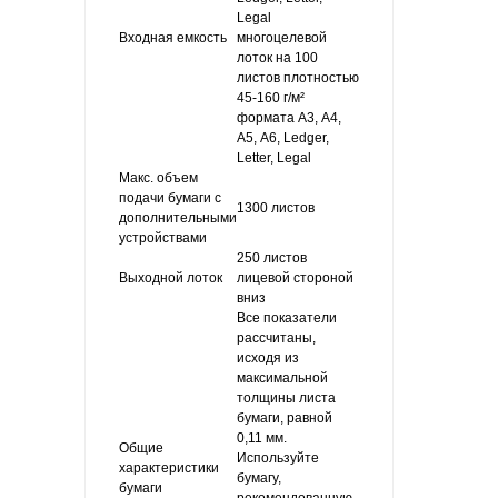
Legal
Входная емкость
многоцелевой
лоток на 100
листов плотностью
45-160 г/м²
формата А3, А4,
А5, A6, Ledger,
Letter, Legal
Макс. объем
подачи бумаги с
1300 листов
дополнительными
устройствами
250 листов
Выходной лоток
лицевой стороной
вниз
Все показатели
рассчитаны,
исходя из
максимальной
толщины листа
бумаги, равной
0,11 мм.
Общие
Используйте
характеристики
бумагу,
бумаги
рекомендованную