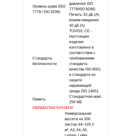
давления ISO
Уровень шума (ISO
7779/ISO 9296)
7779 / ISO 9296)
Печать: 62 дБ (А),
режим ожидания:
40 дБ (А)
TÜV/GS, CE -
Настоящее
изделие
изготовлено в
соответствии с
Стандарты
требованиями
безопасности
стандарта
качества ISO 9001
и стандарта по
защите
окружающей
среды ISO 14001.
Стандартная макс.
Память
256 МБ
ОБРАБОТКА БУМАГИ
Универсальная
кассета на 300
листов, 64–105 г/
м², A3, A4, A5,
Ledger, Letter,