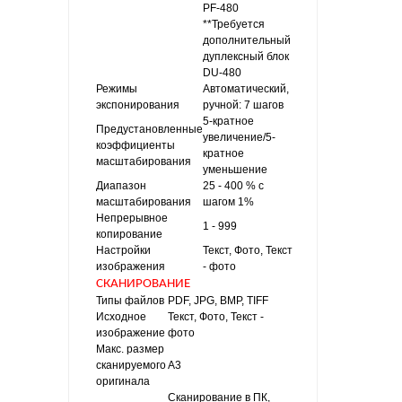
PF-480
**Требуется
дополнительный
дуплексный блок
DU-480
Режимы
Автоматический,
экспонирования
ручной: 7 шагов
5-кратное
Предустановленные
увеличение/5-
коэффициенты
кратное
масштабирования
уменьшение
Диапазон
25 - 400 % с
масштабирования
шагом 1%
Непрерывное
1 - 999
копирование
Настройки
Текст, Фото, Текст
изображения
- фото
СКАНИРОВАНИЕ
Типы файлов
PDF, JPG, BMP, TIFF
Исходное
Текст, Фото, Текст -
изображение
фото
Макс. размер
сканируемого
A3
оригинала
Сканирование в ПК,