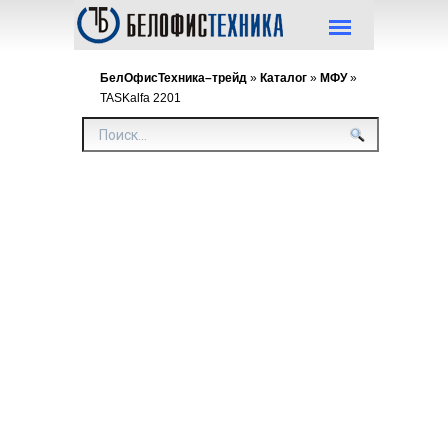
БелОфисТехника–трейд
»
Каталог
»
МФУ
»
TASKalfa 2201
TASK
2201
Нагрузка:
формата А
Формат:
А3
Функции