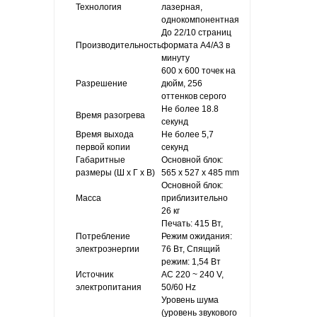
Технология
лазерная,
однокомпонентная
До 22/10 страниц
Производительность
формата A4/A3 в
минуту
600 x 600 точек на
Разрешение
дюйм, 256
оттенков серого
Не более 18.8
Время разогрева
секунд
Время выхода
Не более 5,7
первой копии
секунд
Габаритные
Основной блок:
размеры (Ш x Г x В)
565 x 527 x 485 mm
Основной блок:
Масса
приблизительно
26 кг
Печать: 415 Вт,
Потребление
Режим ожидания:
электроэнергии
76 Вт, Спящий
режим: 1,54 Вт
Источник
AC 220 ~ 240 V,
электропитания
50/60 Hz
Уровень шума
(уровень звукового