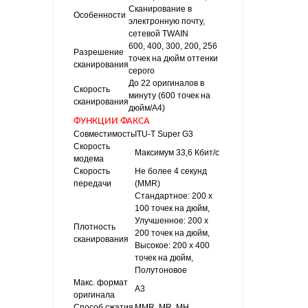
Сканирование в
Особенности
электронную почту,
сетевой TWAIN
600, 400, 300, 200, 256
Разрешение
точек на дюйм оттенки
сканирования
серого
До 22 оригиналов в
Скорость
минуту (600 точек на
сканирования
дюйм/A4)
ФУНКЦИИ ФАКСА
Совместимость
ITU-T Super G3
Скорость
Максимум 33,6 Кбит/с
модема
Скорость
Не более 4 секунд
передачи
(MMR)
Стандартное: 200 x
100 точек на дюйм,
Улучшенное: 200 x
Плотность
200 точек на дюйм,
сканирования
Высокое: 200 x 400
точек на дюйм,
Полутоновое
Макс. формат
A3
оригинала
Способ сжатия
MMR, MR, MH