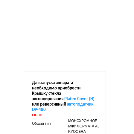
Процессо
v5 base co
equivalent
MHz
Версия
для
печати
ПОДЕЛИ
Для запуска аппарата
необходимо приобрести
Крышку стекла
экспонирования
Platen Cover (H)
или реверсивный
автоподатчик
DP-480
ОБЩЕЕ
МОНОХРОМНОЕ
Общий тип
МФУ ФОРМАТА A3
KYOCERA