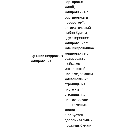
сортировка
копий,
копирование с
сортировкой и
поворотом*,
автоматический
выбор бумаги,
двухстороннее
копирование**,
комбинированное
копирование с
Функции цифрового
размерами в
копирования
дюймах/в
метрической
системе, режимы
компоновки «2
страницы на
листе» и «4
страницы на
листе», режим
программных
кнопок
*Требуется
дополнительный
податчик бумаги