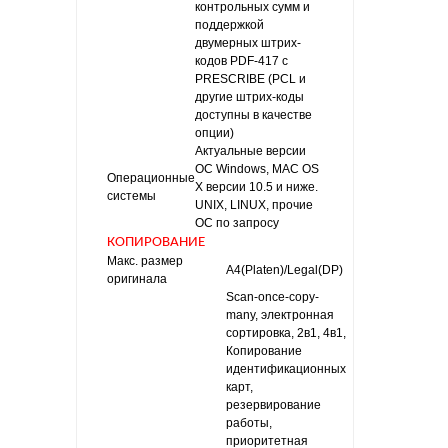
контрольных сумм и
поддержкой
двумерных штрих-
кодов PDF-417 с
PRESCRIBE (PCL и
другие штрих-коды
доступны в качестве
опции)
Актуальные версии
ОС Windows, MAC OS
Операционные
X версии 10.5 и ниже.
системы
UNIX, LINUX, прочие
ОС по запросу
КОПИРОВАНИЕ
Макс. размер
A4(Platen)/Legal(DP)
оригинала
Scan-once-copy-
many, электронная
сортировка, 2в1, 4в1,
Копирование
идентификационных
карт,
резервирование
работы,
приоритетная