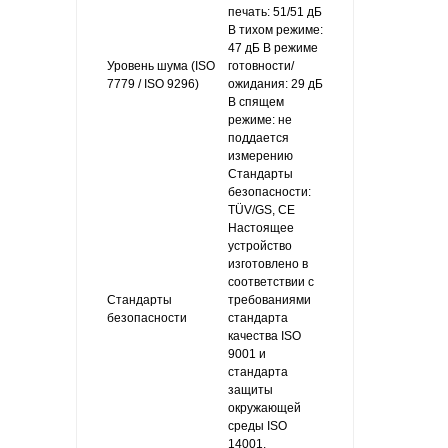
печать: 51/51 дБ
В тихом режиме:
47 дБ В режиме
Уровень шума (ISO
готовности/
7779 / ISO 9296)
ожидания: 29 дБ
В спящем
режиме: не
поддается
измерению
Стандарты
безопасности:
TÜV/GS, CE
Настоящее
устройство
изготовлено в
соответствии с
Стандарты
требованиями
безопасности
стандарта
качества ISO
9001 и
стандарта
защиты
окружающей
среды ISO
14001.