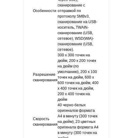
сканирование с
Особенности
отправкой по
протоколу SMBv3,
сканирование на USB-
носитель, TWAIN-
сканирование (USB,
сетевое), WSD(WIA)-
сканирование (USB,
сетевое).
300 x 300 точек на
дюйм, 200 x 200 точек
на дюйм (по
умолчанию), 200 x 100
Разрешение
точек на дюйм, 600 x
сканирования
600 точек на дюйм, 400
x 400 точек на дюйм,
200 x 400 точек на
дюйм
40 черно-белых
оригиналов формата
А4 в минуту (300 точек
Скорость
на дюйм), 23 цветных
сканирования
оригинала формата А4
в минуту (300 точек на