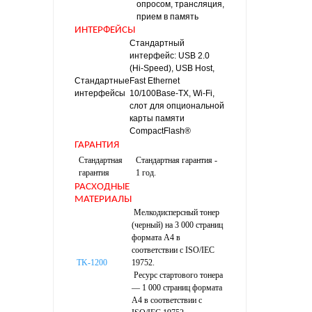
опросом, трансляция,
прием в память
ИНТЕРФЕЙСЫ
Стандартный
интерфейс: USB 2.0
(Hi-Speed), USB Host,
Стандартные
Fast Ethernet
интерфейсы
10/100Base-TX, Wi-Fi,
слот для опциональной
карты памяти
CompactFlash®
ГАРАНТИЯ
Стандартная
Стандартная гарантия -
гарантия
1 год.
РАСХОДНЫЕ
МАТЕРИАЛЫ
Мелкодисперсный тонер
(черный) на 3 000 страниц
формата A4 в
соответствии с ISO/IEC
TK-1200
19752.
Ресурс стартового тонера
— 1 000 страниц формата
A4 в соответствии с