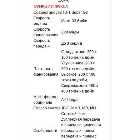
дюйм)
ФУНКЦИИ ФАКСА
Совместимость
ITU-T Super G3
Скорость
Макс. 33,6 кб/с
модема
Скорость
2 секунды
сканирования
Скорость
До 3 секунд
передачи
Стандартное: 200 x
100 точек на дюйм,
Улучшенное: 200 x
Плотность
200 точек на дюйм,
сканирования
Высокое: 200 x 400
точек на дюйм,
Сверхвысокое: 400 x
400 точек на дюйм
Макс. формат
A4 / Legal
оригинала
Способ сжатия
JBIG, MMR, MR, MH
Сетевой факс,
дуплексная передача
и прием, защищенная
Особенности
передача и прием,
передача и прием с