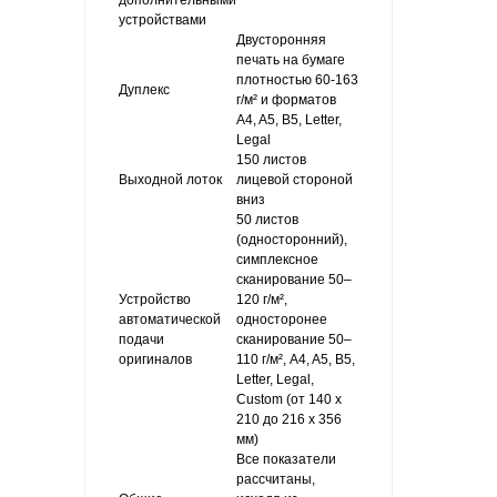
дополнительными
устройствами
Двусторонняя
печать на бумаге
плотностью 60-163
Дуплекс
г/м² и форматов
A4, A5, B5, Letter,
Legal
150 листов
Выходной лоток
лицевой стороной
вниз
50 листов
(односторонний),
симплексное
сканирование 50–
Устройство
120 г/м²,
автоматической
односторонее
подачи
сканирование 50–
оригиналов
110 г/м², A4, A5, B5,
Letter, Legal,
Custom (от 140 x
210 до 216 x 356
мм)
Все показатели
рассчитаны,