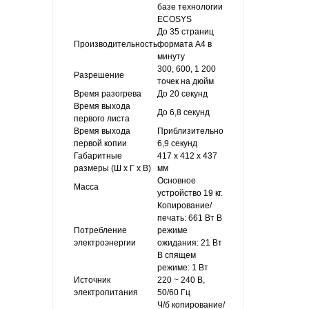
базе технологии
ECOSYS
До 35 страниц
Производительность
формата А4 в
минуту
300, 600, 1 200
Разрешение
точек на дюйм
Время разогрева
До 20 секунд
Время выхода
До 6,8 секунд
первого листа
Время выхода
Приблизительно
первой копии
6,9 секунд
Габаритные
417 x 412 x 437
размеры (Ш x Г x В)
мм
Основное
Масса
устройство 19 кг.
Копирование/
печать: 661 Вт В
Потребление
режиме
электроэнергии
ожидания: 21 Вт
В спящем
режиме: 1 Вт
Источник
220 ~ 240 В,
электропитания
50/60 Гц
Ч/б копирование/