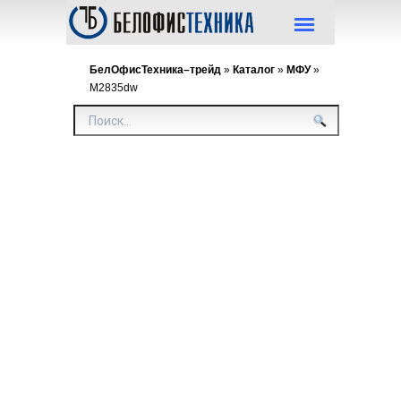
БелОфисТехника–трейд
»
Каталог
»
МФУ
»
M2835dw
M28
Нагрузка:
формата А
Формат:
А4
Функции:
Принтер,