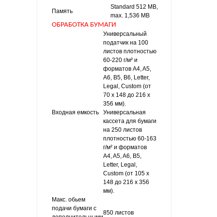
Standard 512 MB,
Память
max. 1,536 MB
ОБРАБОТКА БУМАГИ
Универсальный
податчик на 100
листов плотностью
60-220 г/м² и
форматов A4, A5,
A6, B5, B6, Letter,
Legal, Custom (от
70 x 148 до 216 x
356 мм).
Входная емкость
Универсальная
кассета для бумаги
на 250 листов
плотностью 60-163
г/м² и форматов
A4, A5, A6, B5,
Letter, Legal,
Custom (от 105 x
148 до 216 x 356
мм).
Макс. обьем
подачи бумаги с
850 листов