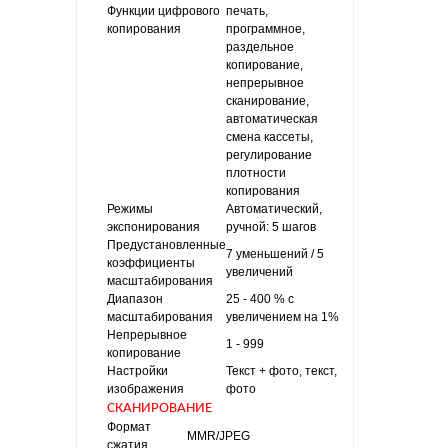
Функции цифрового
печать,
копирования
программное,
раздельное
копирование,
непрерывное
сканирование,
автоматическая
смена кассеты,
регулирование
плотности
копирования
Режимы
Автоматический,
экспонирования
ручной: 5 шагов
Предустановленные
7 уменьшений / 5
коэффициенты
увеличений
масштабирования
Диапазон
25 - 400 % с
масштабирования
увеличением на 1%
Непрерывное
1 - 999
копирование
Настройки
Текст + фото, текст,
изображения
фото
СКАНИРОВАНИЕ
Формат
MMR/JPEG
сжатия