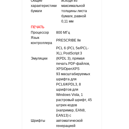
Общие
исходя из
характеристики
максимальной
бумаги
толщины листа
бумаги, равной
0,11 мм
ПЕЧАТЬ
Процессор
800 МГц
Язык
PRESCRIBE IIe
контроллера
PCL 6 (PCL 5e/PCL-
XL), PostScript 3
Эмуляции
(KPDL 3), прямая
печать PDF-файлов,
XPS/OpenXPS
93 масштабируемых
шрифта для
PCL6/KPDL3, 8
шрифтов для
Windows Vista, 1
растровый шрифт, 45
штрих-кодов
(например, EAN8,
EAN13) с
Шрифты
автоматической
генерацией