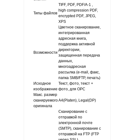
TIFF, PDF, PDF/A-1 ,
high compression PDF,
Типы файлов
encrypted PDF, JPEG,
XPS
Цветное сканирование,
интегрированная
адресная книга,
поддержка активной
директории,
Возможности
защищенная передача
данных,
многоадресная
рассылка (e-mail, факс,
папка SMB/FTP, печать)
Исходное
Текст, фото, текст +
изображение
фото, для ОРС
Макс. размер
сканируемого
A4(Platen), Legal(DP)
оригинала
Сканирование с
отправкой по
электронной почте
(SMTP), сканирование с
отправкой на FTP (FTP
через SSL),