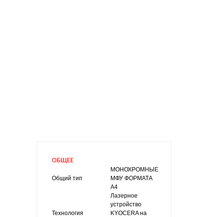
600, 1 200
точек на
дюйм
Процессо
МГц
Версия
для
печати
ПОДЕЛИ
ОБЩЕЕ
МОНОХРОМНЫЕ
Общий тип
МФУ ФОРМАТА
A4
Лазерное
устройство
Технология
KYOCERA на