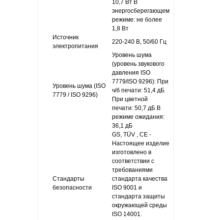
10,7 Вт В
энергосберегающем
режиме: не более
1,8 Вт
Источник
220-240 В, 50/60 Гц
электропитания
Уровень шума
(уровень звукового
давления ISO
7779/ISO 9296): При
Уровень шума (ISO
ч/б печати: 51,4 дБ
7779 / ISO 9296)
При цветной
печати: 50,7 дБ В
режиме ожидания:
36,1 дБ
GS, TÜV , CE -
Настоящее изделие
изготовлено в
соответствии с
требованиями
Стандарты
стандарта качества
безопасности
ISO 9001 и
стандарта защиты
окружающей среды
ISO 14001.