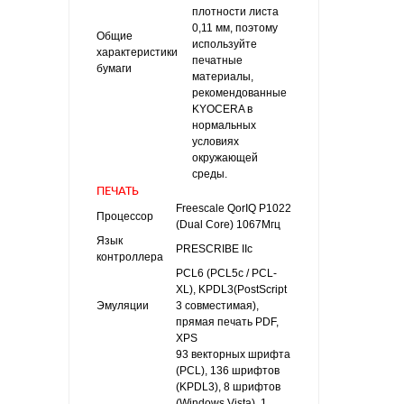
плотности листа
0,11 мм, поэтому
Общие
используйте
характеристики
печатные
бумаги
материалы,
рекомендованные
KYOCERA в
нормальных
условиях
окружающей
среды.
ПЕЧАТЬ
Freescale QorIQ P1022
Процессор
(Dual Core) 1067Мгц
Язык
PRESCRIBE IIc
контроллера
PCL6 (PCL5c / PCL-
XL), KPDL3(PostScript
Эмуляции
3 совместимая),
прямая печать PDF,
XPS
93 векторных шрифта
(PCL), 136 шрифтов
(KPDL3), 8 шрифтов
(Windows Vista), 1