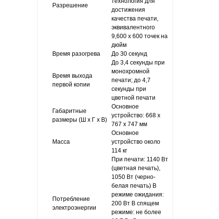
технология для
Разрешение
достижения
качества печати,
эквивалентного
9,600 x 600 точек на
дюйм
Время разогрева
До 30 секунд
До 3,4 секунды при
монохромной
Время выхода
печати; до 4,7
первой копии
секунды при
цветной печати
Основное
Габаритные
устройство: 668 x
размеры (Ш x Г x В)
767 x 747 мм
Основное
Масса
устройство около
114 кг
При печати: 1140 Вт
(цветная печать),
1050 Вт (черно-
белая печать) В
режиме ожидания:
Потребление
200 Вт В спящем
электроэнергии
режиме: не более