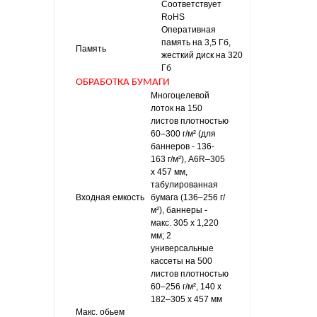
Соответствует
RoHS
Оперативная
память на 3,5 Гб,
Память
жесткий диск на 320
Гб
ОБРАБОТКА БУМАГИ
Многоцелевой
лоток на 150
листов плотностью
60–300 г/м² (для
баннеров - 136-
163 г/м²), A6R–305
x 457 мм,
табулированная
Входная емкость
бумага (136–256 г/
м²), баннеры -
макс. 305 x 1,220
мм; 2
универсальные
кассеты на 500
листов плотностью
60–256 г/м², 140 x
182–305 x 457 мм
Макс. обьем