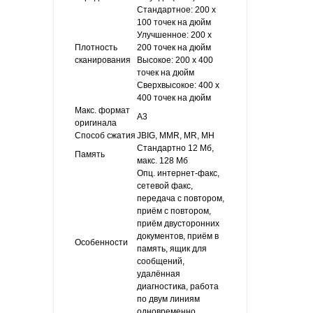
Стандартное: 200 x
100 точек на дюйм
Улучшенное: 200 x
Плотность
200 точек на дюйм
сканирования
Высокое: 200 x 400
точек на дюйм
Сверхвысокое: 400 x
400 точек на дюйм
Макс. формат
A3
оригинала
Способ сжатия
JBIG, MMR, MR, MH
Стандартно 12 Мб,
Память
макс. 128 Мб
Опц. интернет-факс,
сетевой факс,
передача с повтором,
приём с повтором,
приём двусторонних
документов, приём в
Особенности
память, ящик для
сообщений,
удалённая
диагностика, работа
по двум линиям
одновременно