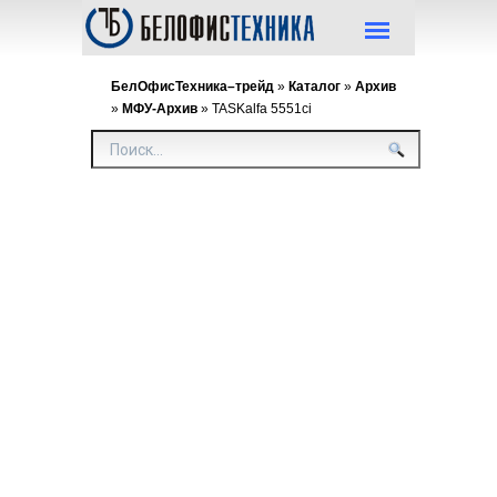
БелОфисТехника–трейд
»
Каталог
»
Архив
»
МФУ-Архив
» TASKalfa 5551ci
TASK
5551
Нагрузка:
(цв,) 55/27 
б) страни
формата А
минуту