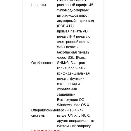
Шрифты
растровый шрифт, 45
типов одномерных
штрих-кодов плюс
двумерный штрих-код
(PDF-417)
прямая печать PDF,
печать IPP, печать с
электронной почты,
WSD печать,
безопасная печать
через SSL, IPsec,
Особенности
SNMv3, Быстрая
копия, пробная и
конфиденциальная
печать, функции
сохранения и
управления
заданиями
Все текущие ОС
Windows, Mac OS X
Операционные
версии 10.4 или
системы
выше, UNIX, LINUX,
другие операционные
системы по запросу