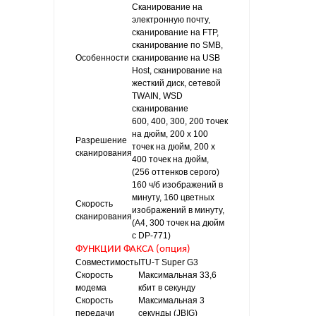
Сканирование на
электронную почту,
сканирование на FTP,
сканирование по SMB,
Особенности
сканирование на USB
Host, сканирование на
жесткий диск, сетевой
TWAIN, WSD
сканирование
600, 400, 300, 200 точек
на дюйм, 200 x 100
Разрешение
точек на дюйм, 200 x
сканирования
400 точек на дюйм,
(256 оттенков серого)
160 ч/б изображений в
минуту, 160 цветных
Скорость
изображений в минуту,
сканирования
(A4, 300 точек на дюйм
с DP-771)
ФУНКЦИИ ФАКСА (опция)
Совместимость
ITU-T Super G3
Скорость
Максимальная 33,6
модема
кбит в секунду
Скорость
Максимальная 3
передачи
секунды (JBIG)