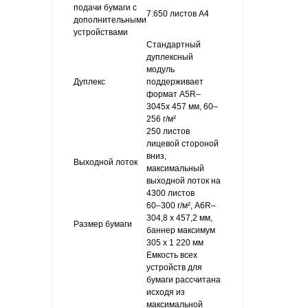
подачи бумаги с
7.650 листов A4
дополнительными
устройствами
Стандартный
дуплексный
модуль
Дуплекс
поддерживает
формат A5R–
3045x 457 мм, 60–
256 г/м²
250 листов
лицевой стороной
вниз,
Выходной лоток
максимальный
выходной лоток на
4300 листов
60–300 г/м², A6R–
304,8 x 457,2 мм,
Размер бумаги
баннер максимум
305 x 1 220 мм
Емкость всех
устройств для
бумаги рассчитана
исходя из
максимальной