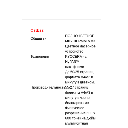
ПОДЕЛИ
ОБЩЕЕ
ПОЛНОЦВЕТНОЕ
Общий тип
МФУ ФОРМАТА A3
Цветное лазерное
устройство
Технология
KYOCERA на
HyPAS™
платформе
До 50/25 страниц
формата A4/A3 в
минуту в цветном,
Производительность
55/27 страниц
формата A4/A3 в
минуту в черно-
белом режиме
Физическое
разрешение 600 x
600 точек на дюйм,
мультибитная