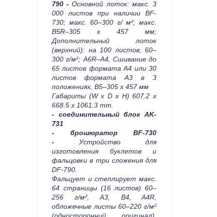
790 -
Основной лоток: макс. 3
000 листов при наличии BF-
730; макс. 60–300 г/ м²; макс.
B5R–305 x 457 мм;
Дополнительный лоток
(верхний): на 100 листов; 60–
300 г/м²; A6R–A4, Сшивание до
65 листов формата A4 или 30
листов формата A3 в 3
положениях, B5–305 x 457 мм
Габариты (W x D x H) 607.2 x
668.5 x 1061.3 mm.
- с
оединительный блок
AK-
731
- брошюратор BF-730
-
Устройство для
изготовления буклетов и
фальцовки в три сложения для
DF-790.
Фальцует и степлирует макс.
64 страницы (16 листов) 60–
256 г/м², A3, B4, A4R,
обложечные листы 60–220 г/м²
(односторонний оригинал),