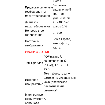
шагов
5-кратное
Предустановленные
увеличение/5-
коэффициенты
кратное
масштабирования
уменьшение
Диапазон
25 - 400 % с
масштабирования
шагом 1 %
Непрерывное
1 - 999
копирование
Текст + фото,
Настройки
текст, фото,
изображения
карта
СКАНИРОВАНИЕ
PDF (сжатый,
зашифрованный,
Типы файлов
PDF/A), JPEG, TIFF ,
XPS
Текст, фото, текст +
фото, оптимизация для
Исходное
OCR (оптическое
изображение
распознавание
символов)
Макс. размер
сканируемого
A3
оригинала