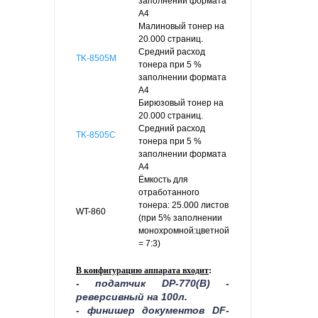
заполнении формата
А4
Малиновый тонер на
20.000 страниц.
Средний расход
TK-8505M
тонера при 5 %
заполнении формата
А4
Бирюзовый тонер на
20.000 страниц.
Средний расход
TK-8505C
тонера при 5 %
заполнении формата
А4
Ёмкость для
отработанного
тонера: 25.000 листов
WT-860
(при 5% заполнении
монохромной:цветной
= 7:3)
В конфигурацию аппарата входит
:
- податчик DP-770(B) -
реверсивный на 100л.
- финишер документов DF-